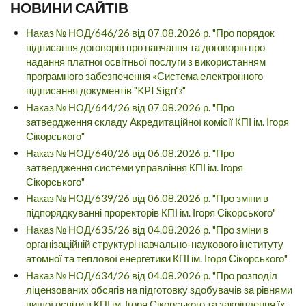
НОВИНИ САЙТІВ
Наказ № НОД/646/26 від 07.08.2026 р. "Про порядок
підписання договорів про навчання та договорів про
надання платної освітньої послуги з використанням
програмного забезпечення «Система електронного
підписання документів "KPI Sign"»"
Наказ № НОД/644/26 від 07.08.2026 р. "Про
затвердження складу Акредитаційної комісії КПІ ім. Ігоря
Сікорського"
Наказ № НОД/640/26 від 06.08.2026 р. "Про
затвердження системи управління КПІ ім. Ігоря
Сікорського"
Наказ № НОД/639/26 від 06.08.2026 р. "Про зміни в
підпорядкуванні проректорів КПІ ім. Ігоря Сікорського"
Наказ № НОД/635/26 від 04.08.2026 р. "Про зміни в
організаційній структурі навчально-наукового інституту
атомної та теплової енергетики КПІ ім. Ігоря Сікорського"
Наказ № НОД/634/26 від 04.08.2026 р. "Про розподіл
ліцензованих обсягів на підготовку здобувачів за рівнями
вищої освіти в КПІ ім. Ігоря Сікорського та закріплення їх