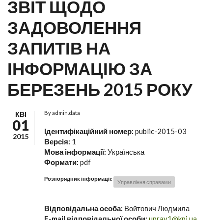
ЗВІТ ЩОДО
ЗАДОВОЛЕННЯ
ЗАПИТІВ НА
ІНФОРМАЦІЮ ЗА
БЕРЕЗЕНЬ 2015 РОКУ
By
admin.data
КВІ
01
Ідентифікаційний номер:
public-2015-03
2015
Версія:
1
Мова інформації:
Українська
Формати:
pdf
Розпорядник інформації:
Управління справами
Відповідальна особа:
Войтович Людмила
E-mail відповідальної особи:
uprav1@kpi.ua