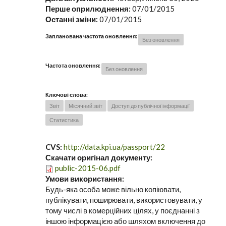
Перше оприлюднення:
07/01/2015
Останні зміни:
07/01/2015
Запланована частота оновлення:
Без оновлення
Частота оновлення:
Без оновлення
Ключові слова:
Звіт
Місячний звіт
Доступ до публічної інформації
Статистика
CVS:
http://data.kpi.ua/passport/22
Скачати оригінал документу:
public-2015-06.pdf
Умови використання:
Будь-яка особа може вільно копіювати,
публікувати, поширювати, використовувати, у
тому числі в комерційних цілях, у поєднанні з
іншою інформацією або шляхом включення до