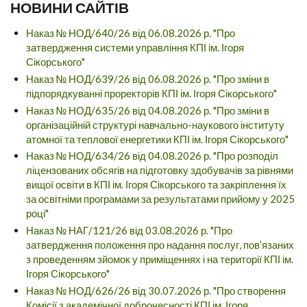
НОВИНИ САЙТІВ
Наказ № НОД/640/26 від 06.08.2026 р. "Про
затвердження системи управління КПІ ім. Ігоря
Сікорського"
Наказ № НОД/639/26 від 06.08.2026 р. "Про зміни в
підпорядкуванні проректорів КПІ ім. Ігоря Сікорського"
Наказ № НОД/635/26 від 04.08.2026 р. "Про зміни в
організаційній структурі навчально-наукового інституту
атомної та теплової енергетики КПІ ім. Ігоря Сікорського"
Наказ № НОД/634/26 від 04.08.2026 р. "Про розподіл
ліцензованих обсягів на підготовку здобувачів за рівнями
вищої освіти в КПІ ім. Ігоря Сікорського та закріплення їх
за освітніми програмами за результатами прийому у 2025
році"
Наказ № НАГ/121/26 від 03.08.2026 р. "Про
затвердження положення про надання послуг, пов’язаних
з проведенням зйомок у приміщеннях і на території КПІ ім.
Ігоря Сікорського"
Наказ № НОД/626/26 від 30.07.2026 р. "Про створення
Комісії з академічної доброчесності КПІ ім. Ігоря