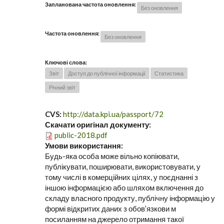
Запланована частота оновлення:
Без оновлення
Частота оновлення:
Без оновлення
Ключові слова:
Звіт
Доступ до публічної інформації
Статистика
Річний звіт
CVS:
http://data.kpi.ua/passport/72
Скачати оригінал документу:
public-2018.pdf
Умови використання:
Будь-яка особа може вільно копіювати,
публікувати, поширювати, використовувати, у
тому числі в комерційних цілях, у поєднанні з
іншою інформацією або шляхом включення до
складу власного продукту, публічну інформацію у
формі відкритих даних з обов’язкови м
посиланням на джерело отримання такої