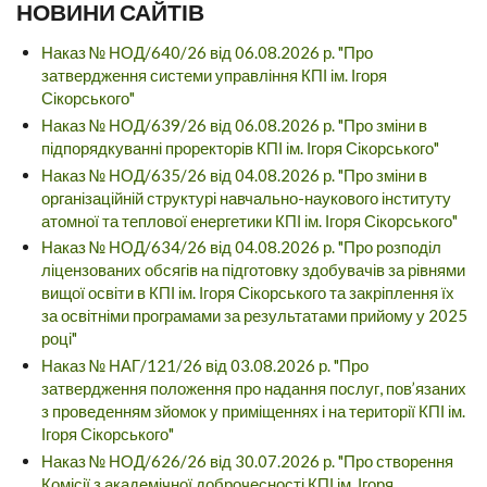
НОВИНИ САЙТІВ
Наказ № НОД/640/26 від 06.08.2026 р. "Про
затвердження системи управління КПІ ім. Ігоря
Сікорського"
Наказ № НОД/639/26 від 06.08.2026 р. "Про зміни в
підпорядкуванні проректорів КПІ ім. Ігоря Сікорського"
Наказ № НОД/635/26 від 04.08.2026 р. "Про зміни в
організаційній структурі навчально-наукового інституту
атомної та теплової енергетики КПІ ім. Ігоря Сікорського"
Наказ № НОД/634/26 від 04.08.2026 р. "Про розподіл
ліцензованих обсягів на підготовку здобувачів за рівнями
вищої освіти в КПІ ім. Ігоря Сікорського та закріплення їх
за освітніми програмами за результатами прийому у 2025
році"
Наказ № НАГ/121/26 від 03.08.2026 р. "Про
затвердження положення про надання послуг, пов’язаних
з проведенням зйомок у приміщеннях і на території КПІ ім.
Ігоря Сікорського"
Наказ № НОД/626/26 від 30.07.2026 р. "Про створення
Комісії з академічної доброчесності КПІ ім. Ігоря