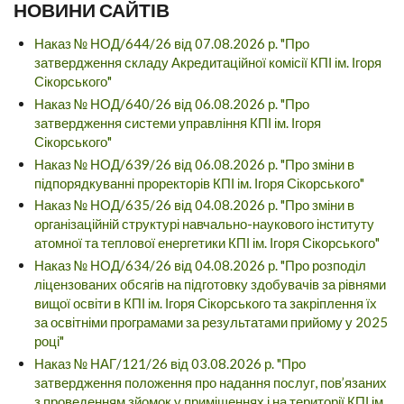
НОВИНИ САЙТІВ
Наказ № НОД/644/26 від 07.08.2026 р. "Про
затвердження складу Акредитаційної комісії КПІ ім. Ігоря
Сікорського"
Наказ № НОД/640/26 від 06.08.2026 р. "Про
затвердження системи управління КПІ ім. Ігоря
Сікорського"
Наказ № НОД/639/26 від 06.08.2026 р. "Про зміни в
підпорядкуванні проректорів КПІ ім. Ігоря Сікорського"
Наказ № НОД/635/26 від 04.08.2026 р. "Про зміни в
організаційній структурі навчально-наукового інституту
атомної та теплової енергетики КПІ ім. Ігоря Сікорського"
Наказ № НОД/634/26 від 04.08.2026 р. "Про розподіл
ліцензованих обсягів на підготовку здобувачів за рівнями
вищої освіти в КПІ ім. Ігоря Сікорського та закріплення їх
за освітніми програмами за результатами прийому у 2025
році"
Наказ № НАГ/121/26 від 03.08.2026 р. "Про
затвердження положення про надання послуг, пов’язаних
з проведенням зйомок у приміщеннях і на території КПІ ім.