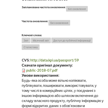
Запланована частота оновлення:
Без оновлення
Частота оновлення:
Без оновлення
Ключові слова:
Звіт
Місячний звіт
Доступ до публічної інформації
Статистика
CVS:
http://data.kpi.ua/passport/59
Скачати оригінал документу:
public-2018-07.pdf
Умови використання:
Будь-яка особа може вільно копіювати,
публікувати, поширювати, використовувати, у
тому числі в комерційних цілях, у поєднанні з
іншою інформацією або шляхом включення до
складу власного продукту, публічну інформацію у
формі відкритих даних з обов’язкови м