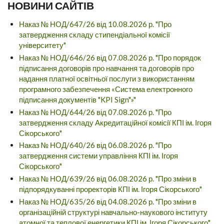
НОВИНИ САЙТІВ
Наказ № НОД/647/26 від 10.08.2026 р. "Про
затвердження складу стипендіальної комісії
університету"
Наказ № НОД/646/26 від 07.08.2026 р. "Про порядок
підписання договорів про навчання та договорів про
надання платної освітньої послуги з використанням
програмного забезпечення «Система електронного
підписання документів "KPI Sign"»"
Наказ № НОД/644/26 від 07.08.2026 р. "Про
затвердження складу Акредитаційної комісії КПІ ім. Ігоря
Сікорського"
Наказ № НОД/640/26 від 06.08.2026 р. "Про
затвердження системи управління КПІ ім. Ігоря
Сікорського"
Наказ № НОД/639/26 від 06.08.2026 р. "Про зміни в
підпорядкуванні проректорів КПІ ім. Ігоря Сікорського"
Наказ № НОД/635/26 від 04.08.2026 р. "Про зміни в
організаційній структурі навчально-наукового інституту
атомної та теплової енергетики КПІ ім. Ігоря Сікорського"