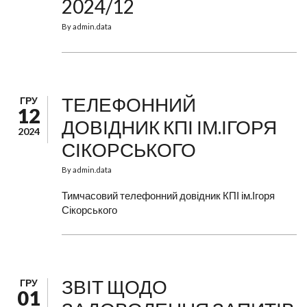
2024/12
By
admin.data
ТЕЛЕФОННИЙ
ГРУ
12
ДОВІДНИК КПІ ІМ.ІГОРЯ
2024
СІКОРСЬКОГО
By
admin.data
Тимчасовий телефонний довідник КПІ ім.Ігоря
Сікорського
ЗВІТ ЩОДО
ГРУ
01