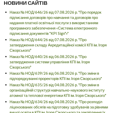
НОВИНИ САЙТІВ
Наказ № НОД/646/26 від 07.08.2026 р. "Про порядок
підписання договорів про навчання та договорів про
надання платної освітньої послуги з використанням
програмного забезпечення «Система електронного
підписання документів "KPI Sign"»"
Наказ № НОД/644/26 від 07.08.2026 р. "Про
затвердження складу Акредитаційної комісії КПІ ім. Ігоря
Сікорського"
Наказ № НОД/640/26 від 06.08.2026 р. "Про
затвердження системи управління КПІ ім. Ігоря
Сікорського"
Наказ № НОД/639/26 від 06.08.2026 р. "Про зміни в
підпорядкуванні проректорів КПІ ім. Ігоря Сікорського"
Наказ № НОД/635/26 від 04.08.2026 р. "Про зміни в
організаційній структурі навчально-наукового інституту
атомної та теплової енергетики КПІ ім. Ігоря Сікорського"
Наказ № НОД/634/26 від 04.08.2026 р. "Про розподіл
ліцензованих обсягів на підготовку здобувачів за рівнями
вищої освіти в КПІ ім. Ігоря Сікорського та закріплення їх